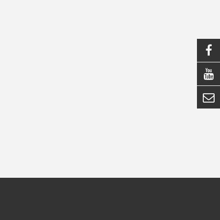


