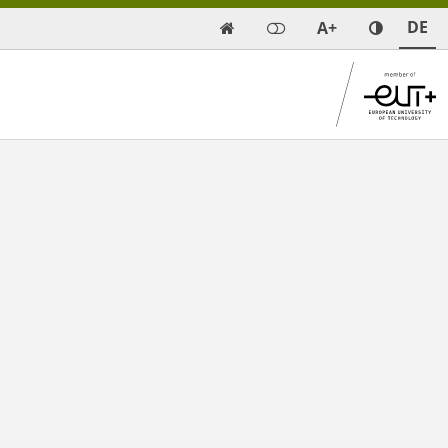
DE
A+
